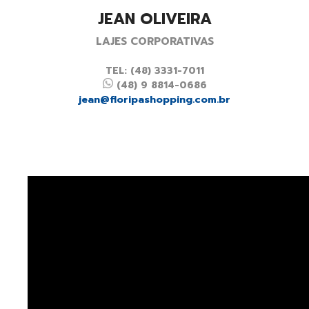
JEAN OLIVEIRA
LAJES CORPORATIVAS
TEL: (48) 3331-7011
(48) 9 8814-0686
jean@floripashopping.com.br