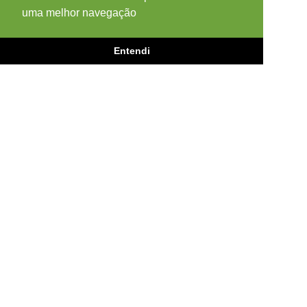
uma melhor navegação
Entendi
ENDEREÇO
Acesso 1
Rodovia SC-401, nº 3.116
Saco Grande, 88032-005