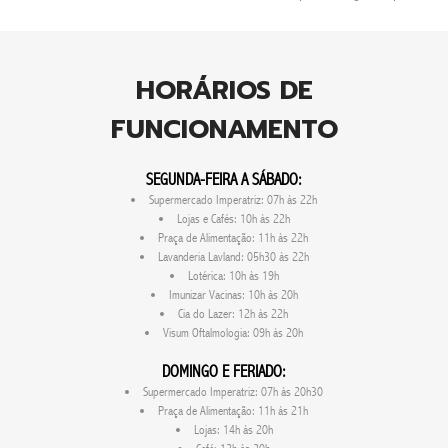
HORÁRIOS DE
FUNCIONAMENTO
SEGUNDA-FEIRA A SÁBADO:
Supermercado Imperatriz: 07h às 22h
Lojas e Cafés: 10h às 22h
Praça de Alimentação: 11h às 22h
Lavanderia Lavland: 05h30 às 22h
Lotérica: 10h às 19h
Imunizar Vacinas: 10h às 20h
Cia do Lazer: 12h às 22h
Visum Oftalmologia: 09h às 20h
DOMINGO E FERIADO:
Supermercado Imperatriz: 07h às 20h30
Praça de Alimentação: 11h às 21h
Lojas: 14h às 20h