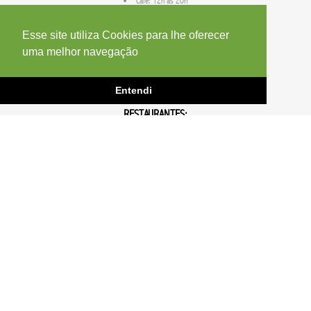
Café: 12h às 20h
Lavanderia Lavland: 07h às 20h
Cia do Lazer: 12h às 20h
Esse site utiliza Cookies para lhe oferecer
Lotérica: Fechado
uma melhor navegação
Imunizar Vacinas: Fechado
Visum Oftalmologia: Fechado
Entendi
RESTAURANTES:
Botequim Guanabara:
Segunda-feira a Sábado:
das
11h00 às 22h
Domingos e feriados:
das
11h00 às 19h
Little Carbone:
Segunda-feira a Sábado:
das
11h00 às 22h
Domingos e feriados:
das
11h00 às 19h
Shack Steakhouse:
Segunda-feira a Sábado:
das
11h00 às 22h
Domingos e feriados:
das
11h00 às 19h
Noir Sushi:
Segunda-feira a Sábado:
das
11h00 às 22h